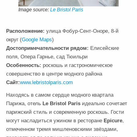
Image source:
Le Bristol Paris
Расположение:
улица Фобур-Сент-Оноре, 8-й
округ (
Google Maps
)
Достопримечательности рядом:
Елисейские
поля, Опера Гарнье, сад Тюильри
Особенность:
роскошь и гастрономическое
совершенство в центре модного района
Сайт:
www.lebristolparis.com
Находясь в самом сердце модного квартала
Парижа, отель
Le Bristol Paris
идеально сочетает
парижский стиль и современную роскошь. Гости
могут насладиться ужином в ресторане
Epicure
,
отмеченном тремя мишленовскими звёздами,