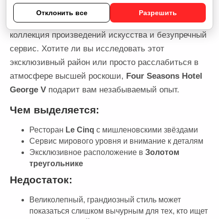
гостей ждёт ресторан
Le Cinq
, отмеченный
Отклонить все
Разрешить
мишленовскими звёздами, впечатляющая
коллекция произведений искусства и безупречный
сервис. Хотите ли вы исследовать этот
эксклюзивный район или просто расслабиться в
атмосфере высшей роскоши,
Four Seasons Hotel
George V
подарит вам незабываемый опыт.
Чем выделяется:
Ресторан
Le Cinq
с мишленовскими звёздами
Сервис мирового уровня и внимание к деталям
Эксклюзивное расположение в
Золотом
треугольнике
Недостаток:
Великолепный, грандиозный стиль может
показаться слишком вычурным для тех, кто ищет