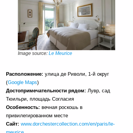
Image source:
Le Meurice
Расположение:
улица де Риволи, 1-й округ
(
Google Maps
)
Достопримечательности рядом:
Лувр, сад
Тюильри, площадь Согласия
Особенность:
вечная роскошь в
привилегированном месте
Сайт:
www.dorchestercollection.com/en/paris/le-
meurice