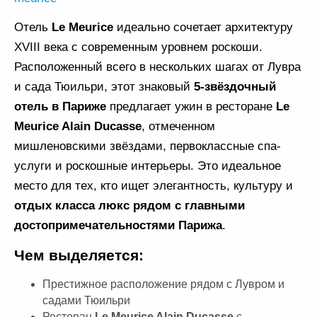
Отель
Le Meurice
идеально сочетает архитектуру
XVIII века с современным уровнем роскоши.
Расположенный всего в нескольких шагах от Лувра
и сада Тюильри, этот знаковый
5-звёздочный
отель в Париже
предлагает ужин в ресторане
Le
Meurice Alain Ducasse
, отмеченном
мишленовскими звёздами, первоклассные спа-
услуги и роскошные интерьеры. Это идеальное
место для тех, кто ищет элегантность, культуру и
отдых класса люкс рядом с главными
достопримечательностями Парижа
.
Чем выделяется:
Престижное расположение рядом с Лувром и
садами Тюильри
Ресторан
Le Meurice Alain Ducasse
с