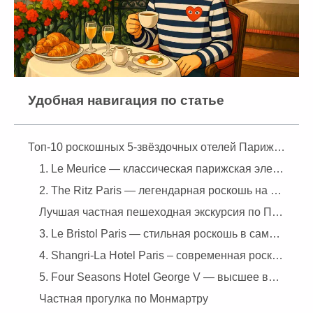
Удобная навигация по статье
Топ-10 роскошных 5-звёздочных отелей Парижа для незабываемого отдыха
1. Le Meurice — классическая парижская элегантность рядом с Лувром
2. The Ritz Paris — легендарная роскошь на площади Вандом
Лучшая частная пешеходная экскурсия по Парижу
3. Le Bristol Paris — стильная роскошь в самом сердце Парижа
4. Shangri-La Hotel Paris – современная роскошь с видами на Эйфелеву башню
5. Four Seasons Hotel George V — высшее воплощение роскоши в Золотом треугольнике
Частная прогулка по Монмартру