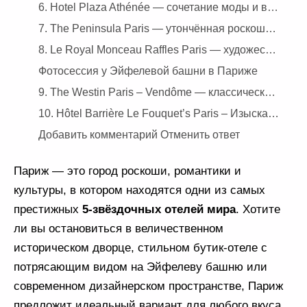
6. Hotel Plaza Athénée — сочетание моды и высокой гастрономии
7. The Peninsula Paris — утончённая роскошь с видами на Триумфальную арку
8. Le Royal Monceau Raffles Paris — художественная роскошь с безупречным сервисом
Фотосессия у Эйфелевой башни в Париже
9. The Westin Paris – Vendôme — классическая парижская роскошь с видом на Лувр
10. Hôtel Barrière Le Fouquet’s Paris – Изысканная элегантность и гламур
Добавить комментарий Отменить ответ
Париж — это город роскоши, романтики и
культуры, в котором находятся одни из самых
престижных
5-звёздочных отелей мира
. Хотите
ли вы остановиться в величественном
историческом дворце, стильном бутик-отеле с
потрясающим видом на Эйфелеву башню или
современном дизайнерском пространстве, Париж
предложит идеальный вариант для любого вкуса.