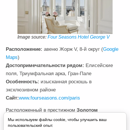
Image source:
Four Seasons Hotel George V
Расположение:
авеню Жорж V, 8-й округ (
Google
Maps
)
Достопримечательности рядом:
Елисейские
поля, Триумфальная арка, Гран-Пале
Особенность:
изысканная роскошь в
эксклюзивном районе
Сайт:
www.fourseasons.com/paris
Расположенный в престижном
Золотом
треугольнике
, отель
Four Seasons Hotel George V
Мы используем файлы cookie, чтобы улучшить ваш
пользовательский опыт.
является символом утончённой роскоши. Здесь